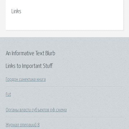
Links
An Informative Text Blurb
Links to Important Stuff
Гордон синектика книга
Fut
Органы власти субъектов рф схема
Журнал операций 8