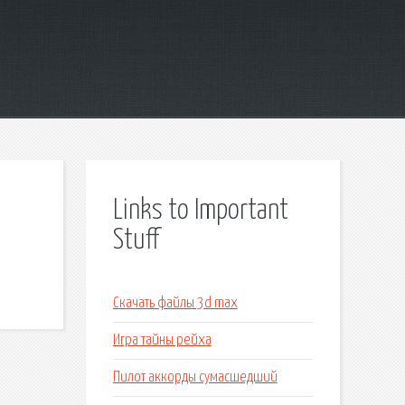
Links to Important
Stuff
Скачать файлы 3d max
Игра тайны рейха
Пилот аккорды сумасшедший