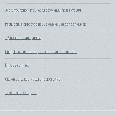
Знаки тригонометрических функций презентация
Расписание автобуса национальный аэропорт минск
13 воин скачать фильм
Свадебные платья картинки скачать бесплатно
Linksys connect
Скачать сталкер моды от серега лус
Тема бмв на андроид