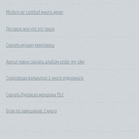
Modern air combat много денег
Договор жск что это такое
Скачать музыку марракеш
Аврил лавин скачать альбом under my skin
Сокровища валькирии 1 книга аудиокнига
Скачать буковски женщины fb2
Брак по завещанию 2 книга