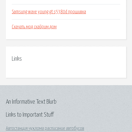
Samsung wave young gt s5380d прошивка
Скачать мод скайрим дом
Links
An Informative Text Blurb
Links to Important Stuff
Автостанция чухлома расписание автобусов