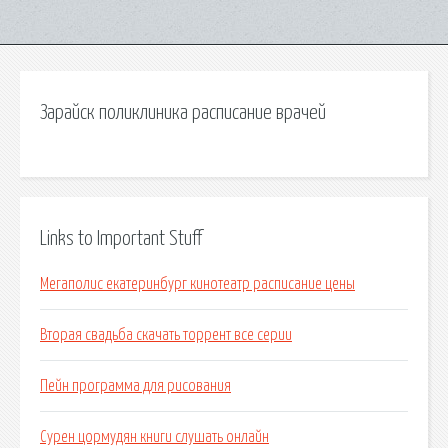
Зарайск поликлиника расписание врачей
Links to Important Stuff
Мегаполис екатеринбург кинотеатр расписание цены
Вторая свадьба скачать торрент все серии
Пейн программа для рисования
Сурен цормудян книги слушать онлайн