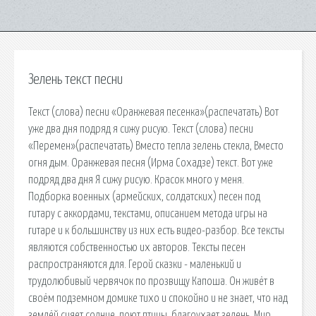
Зелень текст песни
Текст (слова) песни «Оранжевая песенка»(распечатать) Вот
уже два дня подpяд я сижу pисую. Текст (слова) песни
«Перемен»(распечатать) Вместо тепла зелень стекла, Вместо
огня дым. Оранжевая песня (Ирма Сохадзе) текст. Вот уже
подряд два дня Я сижу рисую. Красок много у меня.
Подборка военных (армейских, солдатских) песен под
гитару с аккордами, текстами, описанием метода игры на
гитаре и к большинству из них есть видео-разбор. Все тексты
являются собственностью их авторов. Тексты песен
распространяются для. Герой сказки - маленький и
трудолюбивый червячок по прозвищу Капоша. Он живёт в
своём подземном домике тихо и спокойно и не знает, что над
землёй сияет солнце, поют птицы, благоухает зелень. Мир