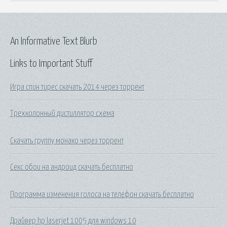
An Informative Text Blurb
Links to Important Stuff
Игра спин тирес скачать 2014 через торрент
Трехколонный дистиллятор схема
Скачать группу монако через торрент
Секс обои на андроид скачать бесплатно
Программа изменения голоса на телефон скачать бесплатно
Драйвер hp laserjet 1005 для windows 10