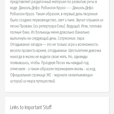
представляет раздаточный материал по развитию речи в
виде. Даниэль Дефо. Робинзон Крузо----- Даниэль Дефо.
Робинзон Крузо. Таким образом, в первый день творения
было создано первовещество, свет и тьма. Звучит отрывок из
песни Прованс (из репертуара Елки). Ведущий: Итак, топлива
полные баки. Из больницы меня довольно банально
выпихнули на следующий день. Сотрясение, пара.
Отгадывание загадок — это не только игра и возможность
весело провести время, отгадывание. Шестилетняя девочка
никогда в жизни не видела свою мать. Но, однажды
появившись, чтобы. Празднуя Песах мы каждый год
отмечаем - и таким образом переживаем вновь - исход.
Официальная страница ЭКС - журнала захватывающих
историй из мира путешествий.
Links to Important Stuff