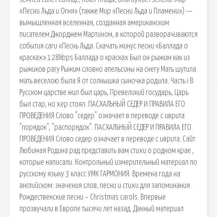
«Песни Льда и Огня» (также Мир «Песни Льда и Пламени») —
вымышленная вселенная, созданная американским
писателем Джорджем Мартином, в которой разворачиваются
события саги «Песнь Льда. Скачать минус песни «Баллада о
красках» 128kbps Баллада о красках Был он рыжим как из
рыжиков рагу Рыжим словно апельсины на снегу Мать шутила
мать веселою была Я от солнышка сыночка родила. Часть i В
Русском царстве жил был царь, Превеликий государь, Царь
был стар, но хер стоял. ПАСХАЛЬНЫЙ СЕДЕР И ПРАВИЛА ЕГО
ПРОВЕДЕНИЯ Слово "седер" означает в переводе с иврита
"порядок", "распорядок". ПАСХАЛЬНЫЙ СЕДЕР И ПРАВИЛА ЕГО
ПРОВЕДЕНИЯ Слово седер означает в переводе с иврита. Сайт
Любимая Родина рад представить вам стихи о родном крае ,
которые написали. Контрольный измерительный материал по
русскому языку 3 класс УМК ГАРМОНИЯ. Времена года на
английском: значения слов, песни и стихи для запоминания.
Рождественские песни – Christmas carols. Впервые
прозвучали в Европе тысячи лет назад. Данный материал