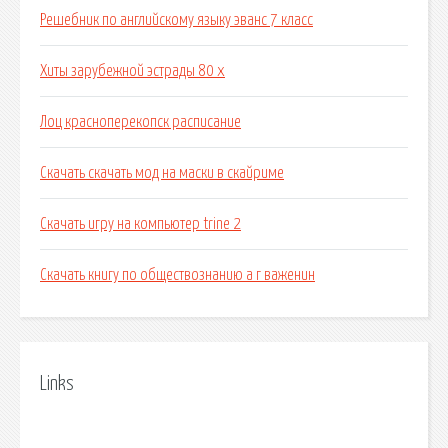
Решебник по английскому языку эванс 7 класс
Хиты зарубежной эстрады 80 х
Лоц красноперекопск расписание
Скачать скачать мод на маски в скайриме
Скачать игру на компьютер trine 2
Скачать книгу по обществознанию а г важенин
Links