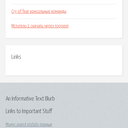
Cry of fear консольные команды
Мстители 1 скачать через торрент
Links
An Informative Text Blurb
Links to Important Stuff
Минус quest pistols разные