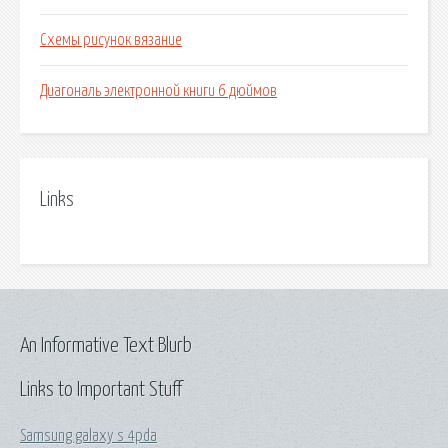
Схемы рисунок вязание
Диагональ электронной книги 6 дюймов
Links
An Informative Text Blurb
Links to Important Stuff
Samsung galaxy s 4pda