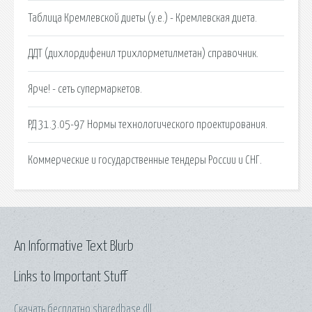
Таблица Кремлевской диеты (у.е.) - Кремлевская диета.
ДДТ (дихлордифенил трихлорметилметан) справочник.
Ярче! - сеть супермаркетов.
РД 31.3.05-97 Нормы технологического проектирования.
Коммерческие и государственные тендеры России и СНГ.
An Informative Text Blurb
Links to Important Stuff
Скачать бесплатно sharedbase dll