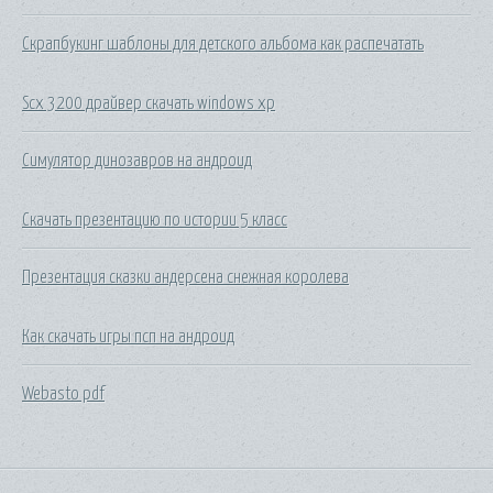
Скрапбукинг шаблоны для детского альбома как распечатать
Scx 3200 драйвер скачать windows xp
Симулятор динозавров на андроид
Скачать презентацию по истории 5 класс
Презентация сказки андерсена снежная королева
Как скачать игры псп на андроид
Webasto pdf