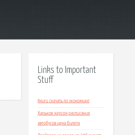
Links to Important
Stuff
Книги скачать по экономике
Харьков херсон расписание
автобусов цена билета