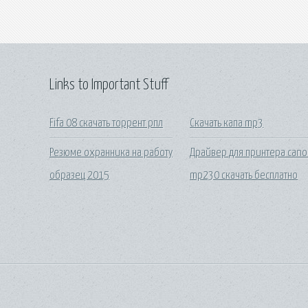
Links to Important Stuff
Fifa 08 скачать торрент рпл
Скачать капа mp3
Резюме охранника на работу
Драйвер для принтера can
образец 2015
mp230 скачать бесплатно