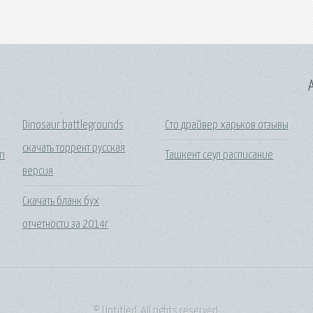
A
Dinosaur battlegrounds
Сто драйвер харьков отзывы
скачать торрент русская
on
Ташкент сеул расписание
версия
Скачать бланк бух
отчетности за 2014г
© Untitled. All rights reserved.