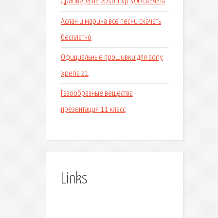
Драйвера на epson xp 306 скачать
Аслан и марина все песни скачать
бесплатно
Официальные прошивки для sony
xperia z1
Газообразные вещества
презентация 11 класс
Links