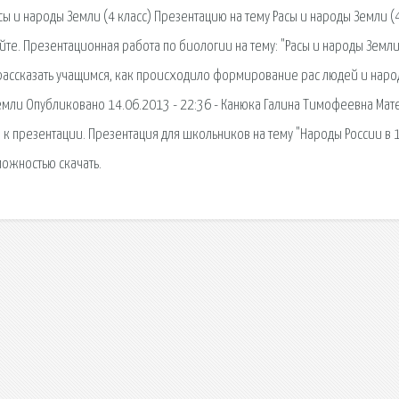
сы и народы Земли (4 класс) Презентацию на тему Расы и народы Земли (
йте. Презентационная работа по биологии на тему: "Расы и народы Земли
 рассказать учащимся, как происходило формирование рас людей и народ
Земли Опубликовано 14.06.2013 - 22:36 - Канюка Галина Тимофеевна Мат
я к презентации. Презентация для школьников на тему "Народы России в 
можностью скачать.