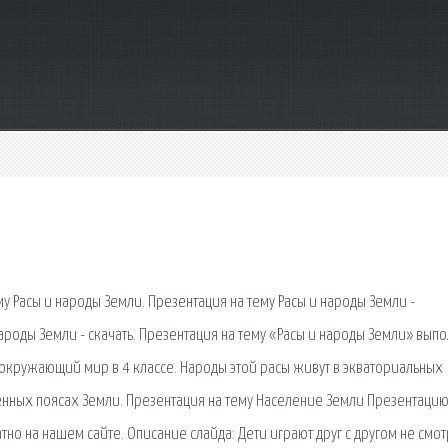
у Расы и народы Земли. Презентация на тему Расы и народы Земли -
роды Земли - скачать. Презентация на тему «Расы и народы Земли» вып
 окружающий мир в 4 классе. Народы этой расы живут в экваториальных
ренных поясах Земли. Презентация на тему Население Земли Презентацию
но на нашем сайте. Описание слайда: Дети играют друг с другом не смот