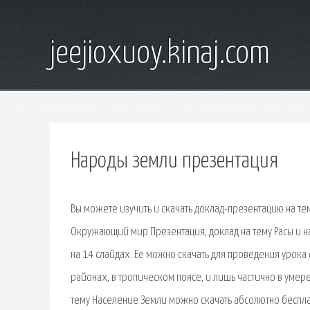
jeejioxuoy.kinaj.com
Народы земли презентация
Вы можете изучить и скачать доклад-презентацию на тем
Окружающий мир Презентация, доклад на тему Расы и на
на 14 слайдах. Ее можно скачать для проведения урока
районах, в тропическом поясе, и лишь частично в уме
тему Население Земли можно скачать абсолютно бесплат