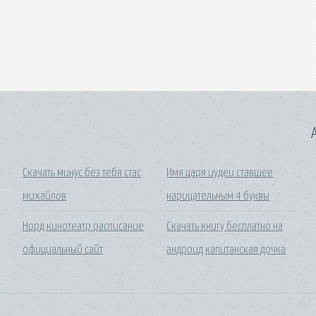
A
Скачать минус без тебя стас
Имя царя иудеи ставшее
михайлов
нарицательным 4 буквы
Норд кинотеатр расписание
Скачать книгу бесплатно на
официальный сайт
андроид капитанская дочка