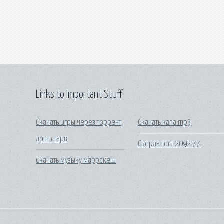
Links to Important Stuff
Скачать игры через торрент
Скачать капа mp3
донт старв
Сверла гост 2092 77
Скачать музыку марракеш