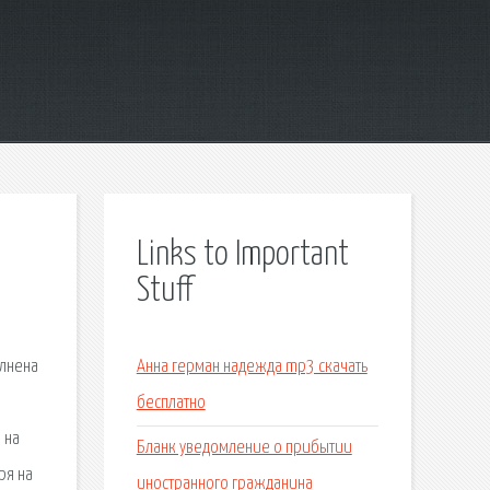
Links to Important
Stuff
олнена
Анна герман надежда mp3 скачать
бесплатно
 на
Бланк уведомление о прибытии
ря на
иностранного гражданина