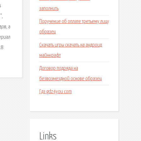
4
заполнить
",
Поручение об оплате третьему лицу
ов, а
образец
ериал
Скачать игры скачать на андроид
18
майнкрафт
Договор подряда на
безвозмездной основе образец
Гдз gdz4you com
Links