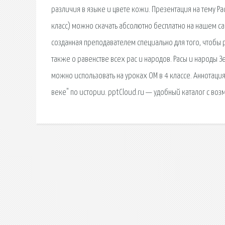
различия в языке и цвете кожи. Презентация на тему Ра
класс) можно скачать абсолютно бесплатно на нашем са
созданная преподавателем специально для того, чтобы
также о равенстве всех рас и народов. Расы и народы 
можно использовать на уроках ОМ в 4 классе. Аннотаци
веке" по истории. pptCloud.ru — удобный каталог с воз