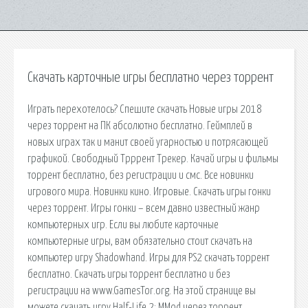
Скачать карточные игры бесплатно через торрент
Играть перехотелось? Спешите скачать Новые игры 2018
через торрент на ПК абсолютно бесплатно. Геймплей в
новых играх так и манит своей угарностью и потрясающей
графикой. Свободный Трррент Трекер. Качай игры и фильмы
торрент бесплатно, без регистрации и смс. Все новинки
игрового мира. Новинки кино. Игровые. Скачать игры гонки
через торрент. Игры гонки – всем давно известный жанр
компьютерных игр. Если вы любите карточные
компьютерные игры, вам обязательно стоит скачать на
компьютер игру Shadowhand. Игры для PS2 скачать торрент
бесплатно. Скачать игры торрент бесплатно и без
регистрации на www.GamesTor.org. На этой странице вы
можете скачать игру Half-Life 2: MMod через торрент